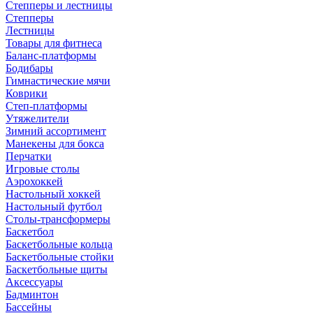
Степперы и лестницы
Степперы
Лестницы
Товары для фитнеса
Баланс-платформы
Бодибары
Гимнастические мячи
Коврики
Степ-платформы
Утяжелители
Зимний ассортимент
Манекены для бокса
Перчатки
Игровые столы
Аэрохоккей
Настольный хоккей
Настольный футбол
Столы-трансформеры
Баскетбол
Баскетбольные кольца
Баскетбольные стойки
Баскетбольные щиты
Аксессуары
Бадминтон
Бассейны