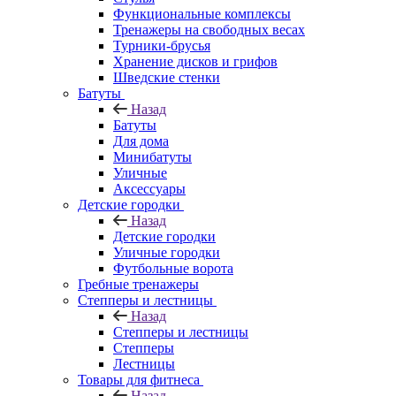
Функциональные комплексы
Тренажеры на свободных весах
Турники-брусья
Хранение дисков и грифов
Шведские стенки
Батуты
Назад
Батуты
Для дома
Минибатуты
Уличные
Аксессуары
Детские городки
Назад
Детские городки
Уличные городки
Футбольные ворота
Гребные тренажеры
Степперы и лестницы
Назад
Степперы и лестницы
Степперы
Лестницы
Товары для фитнеса
Назад