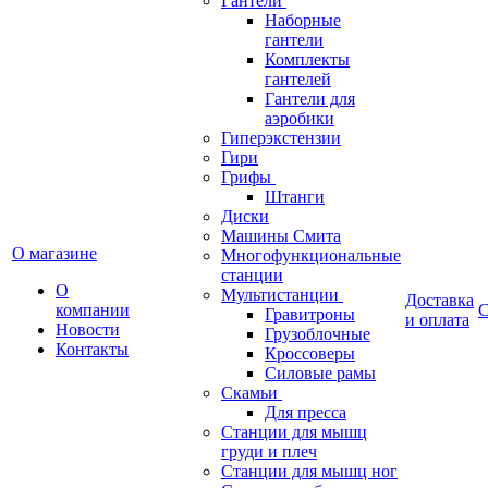
Гантели
Наборные
гантели
Комплекты
гантелей
Гантели для
аэробики
Гиперэкстензии
Гири
Грифы
Штанги
Диски
Машины Смита
О магазине
Многофункциональные
станции
О
Мультистанции
Доставка
компании
С
Гравитроны
и оплата
Новости
Грузоблочные
Контакты
Кроссоверы
Силовые рамы
Скамьи
Для пресса
Станции для мышц
груди и плеч
Станции для мышц ног