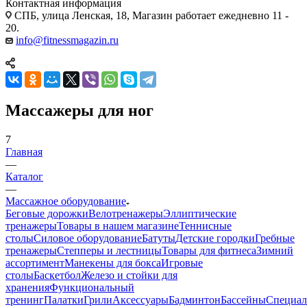
Контактная информация
СПБ, улица Ленская, 18, Магазин работает ежедневно 11 -
20.
info@fitnessmagazin.ru
Массажеры для ног
7
Главная
—
Каталог
—
Массажное оборудование
Беговые дорожки
Велотренажеры
Эллиптические
тренажеры
Товары в нашем магазине
Теннисные
столы
Силовое оборудование
Батуты
Детские городки
Гребные
тренажеры
Степперы и лестницы
Товары для фитнеса
Зимний
ассортимент
Манекены для бокса
Игровые
столы
Баскетбол
Железо и стойки для
хранения
Функциональный
тренинг
Палатки
Грили
Аксессуары
Бадминтон
Бассейны
Специал