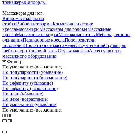
тренажеры
Сапборды
—
Массажеры для ног
Вибромассажёры на
стойке
Виброплатформы
Косметологические
кресла
Массажеры
Массажеры для головы
Массажные
кресла
Массажные накидки
Массажные столы
Мебель для зоны
ожидания
Педикюрные кресла
Подогреватели
полотенец
Портативные массажеры
Стоунтерапия
Стулья для
шейно-воротниковой зоны
Стулья мастера
Аксессуары для
массажного оборудования
Фильтр
По умолчанию (возрастание)
По популярности (убывание)
По популярности (возрастание)
По алфавиту (убывание)
По алфавиту (возрастание)
По цене (убывание)
По цене (возрастание)
По умолчанию (убывание)
По умолчанию (возрастание)