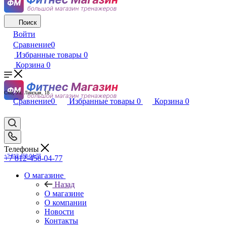
Поиск
Войти
Сравнение
0
Избранные товары
0
Корзина
0
Спб, Ул. Ленская, 18
Сравнение
0
Избранные товары
0
Корзина
0
Телефоны
+7 812-458-04-77
+7 812-458-04-77
О магазине
Назад
О магазине
О компании
Новости
Контакты