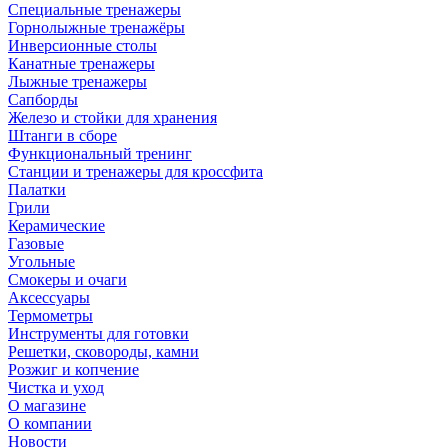
Специальные тренажеры
Горнолыжные тренажёры
Инверсионные столы
Канатные тренажеры
Лыжные тренажеры
Сапборды
Железо и стойки для хранения
Штанги в сборе
Функциональный тренинг
Станции и тренажеры для кроссфита
Палатки
Грили
Керамические
Газовые
Угольные
Смокеры и очаги
Аксессуары
Термометры
Инструменты для готовки
Решетки, сковороды, камни
Розжиг и копчение
Чистка и уход
О магазине
О компании
Новости