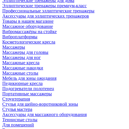
Эллиптические тренажеры для дома
Эллиптические тренажеры премиум-класс
Профессиональные эллиптические тренажеры
Аксессуары для эллиптических тренажеров
Товары в нашем магазине
Массажное оборудование
Вибромассажёры на стойке
Виброплатформы
Косметологические кресла
Массажеры
Массажеры для головы
Массажеры для ног
Массажные кресла
Массажные накидки
Массажные столы
Мебель для зоны ожидания
Педикюрные кресла
Подогреватели полотенец
Портативные массажеры
Стоунтерапия
Стулья для шейно-воротниковой зоны
Стулья мастера
Аксессуары для массажного оборудования
Теннисные столы
Для помещений