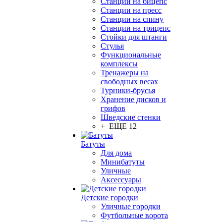
Станции на бицепс
Станции на пресс
Станции на спину
Станции на трицепс
Стойки для штанги
Стулья
Функциональные
комплексы
Тренажеры на
свободных весах
Турники-брусья
Хранение дисков и
грифов
Шведские стенки
+ ЕЩЕ 12
Батуты
Для дома
Минибатуты
Уличные
Аксессуары
Детские городки
Уличные городки
Футбольные ворота