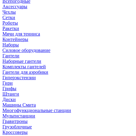
Всепогодные
Аксессуары
Чехлы
Сетки
Роботы
Ракетки
Мячи для тенниса
Контейнеры
Наборы
Силовое оборудование
Гантели
Наборные гантели
Комплекты гантелей
Гантели для аэробики
Гиперэкстензии
Гири
Грифы
Штанги
Диски
Машины Смита
Многофункциональные станции
Мультистанции
Гравитроны
Грузоблочные
Кроссоверы