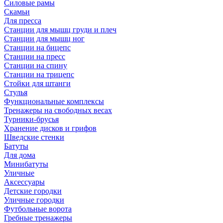
Силовые рамы
Скамьи
Для пресса
Станции для мышц груди и плеч
Станции для мышц ног
Станции на бицепс
Станции на пресс
Станции на спину
Станции на трицепс
Стойки для штанги
Стулья
Функциональные комплексы
Тренажеры на свободных весах
Турники-брусья
Хранение дисков и грифов
Шведские стенки
Батуты
Для дома
Минибатуты
Уличные
Аксессуары
Детские городки
Уличные городки
Футбольные ворота
Гребные тренажеры