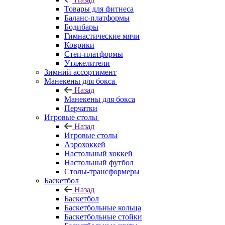
Товары для фитнеса
Баланс-платформы
Бодибары
Гимнастические мячи
Коврики
Степ-платформы
Утяжелители
Зимний ассортимент
Манекены для бокса
Назад
Манекены для бокса
Перчатки
Игровые столы
Назад
Игровые столы
Аэрохоккей
Настольный хоккей
Настольный футбол
Столы-трансформеры
Баскетбол
Назад
Баскетбол
Баскетбольные кольца
Баскетбольные стойки