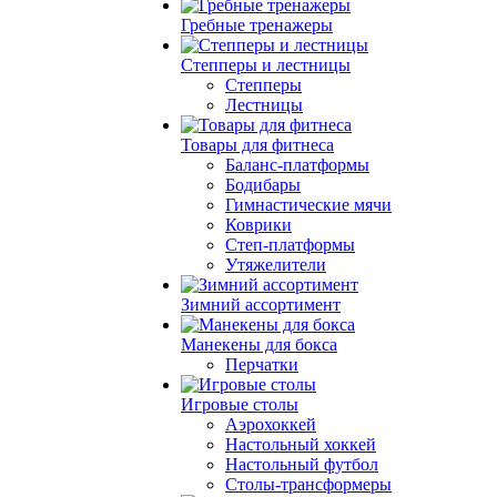
Гребные тренажеры
Степперы и лестницы
Степперы
Лестницы
Товары для фитнеса
Баланс-платформы
Бодибары
Гимнастические мячи
Коврики
Степ-платформы
Утяжелители
Зимний ассортимент
Манекены для бокса
Перчатки
Игровые столы
Аэрохоккей
Настольный хоккей
Настольный футбол
Столы-трансформеры