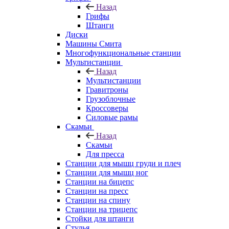
Назад
Грифы
Штанги
Диски
Машины Смита
Многофункциональные станции
Мультистанции
Назад
Мультистанции
Гравитроны
Грузоблочные
Кроссоверы
Силовые рамы
Скамьи
Назад
Скамьи
Для пресса
Станции для мышц груди и плеч
Станции для мышц ног
Станции на бицепс
Станции на пресс
Станции на спину
Станции на трицепс
Стойки для штанги
Стулья