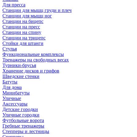
Для пресса
Станции для мышц груди и плеч
Станции для мышц ног
Станции на бицепс
Станции на пресс
Станции на спину
Станции на трицепс
Стойки для штанги
Стулья
Функциональные комплексы
Тренажеры на свободных весах
Турники-брусья
Хранение дисков и грифов
Шведские стенки
Батуты
Для дома
Минибатуты
Уличные
Аксессуары
Детские городки
Уличные городки
Футбольные ворота
Гребные тренажеры
Степперы и лестницы
Степперы