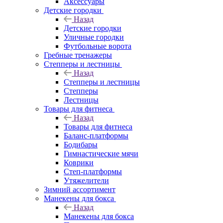
Аксессуары
Детские городки
Назад
Детские городки
Уличные городки
Футбольные ворота
Гребные тренажеры
Степперы и лестницы
Назад
Степперы и лестницы
Степперы
Лестницы
Товары для фитнеса
Назад
Товары для фитнеса
Баланс-платформы
Бодибары
Гимнастические мячи
Коврики
Степ-платформы
Утяжелители
Зимний ассортимент
Манекены для бокса
Назад
Манекены для бокса