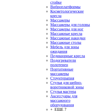
стойке
Виброплатформы
Косметологические
кресла
Массажеры
Массажеры для головы
Массажеры для ног
Массажные кресла
Массажные накидки
Массажные столы
Мебель для зоны
ожидания
Педикюрные кресла
Подогреватели
полотенец
Портативные
массажеры
Стоунтерапия
Стулья для шейно-
воротниковой зоны
Стулья мастера
Аксессуары для
массажного
оборудования
+ ЕЩЕ 7