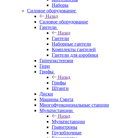
Наборы
Силовое оборудование
Назад
Силовое оборудование
Гантели
Назад
Гантели
Наборные гантели
Комплекты гантелей
Гантели для аэробики
Гиперэкстензии
Гири
Грифы
Назад
Грифы
Штанги
Диски
Машины Смита
Многофункциональные станции
Мультистанции
Назад
Мультистанции
Гравитроны
Грузоблочные