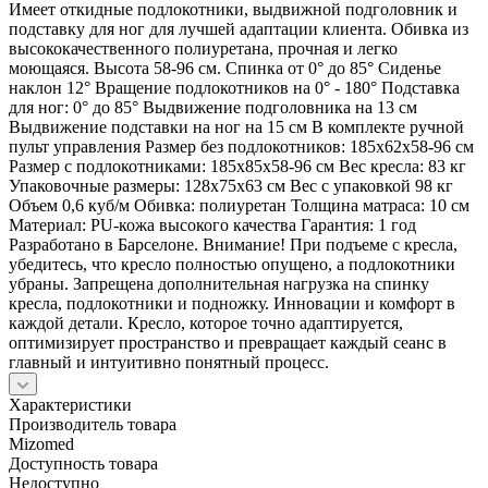
Имеет откидные подлокотники, выдвижной подголовник и
подставку для ног для лучшей адаптации клиента. Обивка из
высококачественного полиуретана, прочная и легко
моющаяся. Высота 58-96 см. Спинка от 0° до 85° Сиденье
наклон 12° Вращение подлокотников на 0° - 180° Подставка
для ног: 0° до 85° Выдвижение подголовника на 13 см
Выдвижение подставки на ног на 15 см В комплекте ручной
пульт управления Размер без подлокотников: 185х62х58-96 см
Размер с подлокотниками: 185х85х58-96 см Вес кресла: 83 кг
Упаковочные размеры: 128х75х63 см Вес с упаковкой 98 кг
Объем 0,6 куб/м Обивка: полиуретан Толщина матраса: 10 см
Материал: PU-кожа высокого качества Гарантия: 1 год
Разработано в Барселоне. Внимание! При подъеме с кресла,
убедитесь, что кресло полностью опущено, а подлокотники
убраны. Запрещена дополнительная нагрузка на спинку
кресла, подлокотники и подножку. Инновации и комфорт в
каждой детали. Кресло, которое точно адаптируется,
оптимизирует пространство и превращает каждый сеанс в
главный и интуитивно понятный процесс.
Характеристики
Производитель товара
Mizomed
Доступность товара
Недоступно