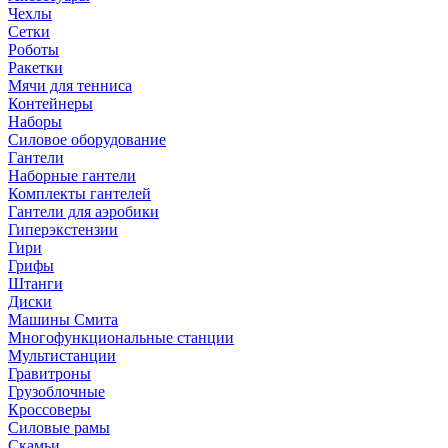
Чехлы
Сетки
Роботы
Ракетки
Мячи для тенниса
Контейнеры
Наборы
Силовое оборудование
Гантели
Наборные гантели
Комплекты гантелей
Гантели для аэробики
Гиперэкстензии
Гири
Грифы
Штанги
Диски
Машины Смита
Многофункциональные станции
Мультистанции
Гравитроны
Грузоблочные
Кроссоверы
Силовые рамы
Скамьи