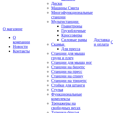
Диски
Машины Смита
Многофункциональные
станции
Мультистанции
Гравитроны
О магазине
Грузоблочные
Кроссоверы
О
Силовые рамы
Доставка
компании
С
Скамьи
и оплата
Новости
Для пресса
Контакты
Станции для мышц
груди и плеч
Станции для мышц ног
Станции на бицепс
Станции на пресс
Станции на спину
Станции на трицепс
Стойки для штанги
Стулья
Функциональные
комплексы
Тренажеры на
свободных весах
Турники-брусья