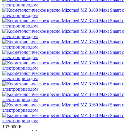
133 900
₽