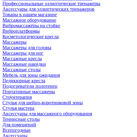
Профессиональные эллиптические тренажеры
Аксессуары для эллиптических тренажеров
Товары в нашем магазине
Массажное оборудование
Вибромассажёры на стойке
Виброплатформы
Косметологические кресла
Массажеры
Массажеры для головы
Массажеры для ног
Массажные кресла
Массажные накидки
Массажные столы
Мебель для зоны ожидания
Педикюрные кресла
Подогреватели полотенец
Портативные массажеры
Стоунтерапия
Стулья для шейно-воротниковой зоны
Стулья мастера
Аксессуары для массажного оборудования
Теннисные столы
Для помещений
Всепогодные
Аксессуары