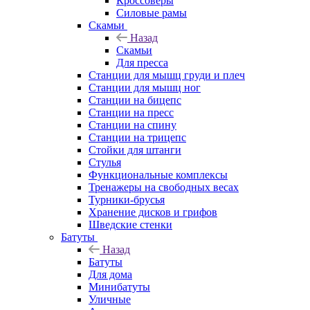
Кроссоверы
Силовые рамы
Скамьи
Назад
Скамьи
Для пресса
Станции для мышц груди и плеч
Станции для мышц ног
Станции на бицепс
Станции на пресс
Станции на спину
Станции на трицепс
Стойки для штанги
Стулья
Функциональные комплексы
Тренажеры на свободных весах
Турники-брусья
Хранение дисков и грифов
Шведские стенки
Батуты
Назад
Батуты
Для дома
Минибатуты
Уличные