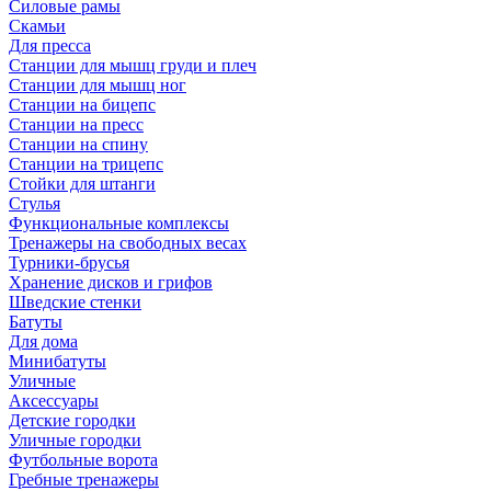
Силовые рамы
Скамьи
Для пресса
Станции для мышц груди и плеч
Станции для мышц ног
Станции на бицепс
Станции на пресс
Станции на спину
Станции на трицепс
Стойки для штанги
Стулья
Функциональные комплексы
Тренажеры на свободных весах
Турники-брусья
Хранение дисков и грифов
Шведские стенки
Батуты
Для дома
Минибатуты
Уличные
Аксессуары
Детские городки
Уличные городки
Футбольные ворота
Гребные тренажеры