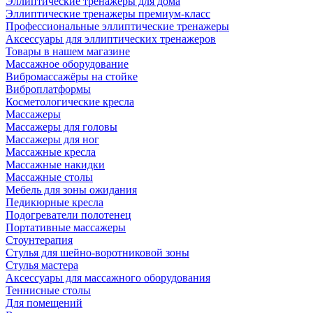
Эллиптические тренажеры для дома
Эллиптические тренажеры премиум-класс
Профессиональные эллиптические тренажеры
Аксессуары для эллиптических тренажеров
Товары в нашем магазине
Массажное оборудование
Вибромассажёры на стойке
Виброплатформы
Косметологические кресла
Массажеры
Массажеры для головы
Массажеры для ног
Массажные кресла
Массажные накидки
Массажные столы
Мебель для зоны ожидания
Педикюрные кресла
Подогреватели полотенец
Портативные массажеры
Стоунтерапия
Стулья для шейно-воротниковой зоны
Стулья мастера
Аксессуары для массажного оборудования
Теннисные столы
Для помещений