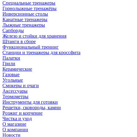
Специальные тренажеры
Горнолыжные тренажёры
Инверсионные столы
Канатные тренажеры
Лыжные тренажеры
Сапборды
Железо и стойки для хранения
Штанги в сборе
Функциональный тренинг
Станции и тренажеры для кроссфита
Палатки
Грили
Керамические
Газовые
Угольные
Смокеры и очаги
Аксессуары
Термометры
Инструменты для готовки
Решетки, сковороды, камни
Розжиг и копчение
Чистка и уход
О магазине
О компании
Новости