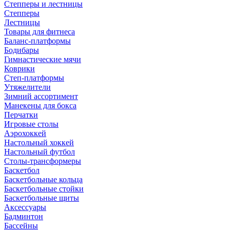
Степперы и лестницы
Степперы
Лестницы
Товары для фитнеса
Баланс-платформы
Бодибары
Гимнастические мячи
Коврики
Степ-платформы
Утяжелители
Зимний ассортимент
Манекены для бокса
Перчатки
Игровые столы
Аэрохоккей
Настольный хоккей
Настольный футбол
Столы-трансформеры
Баскетбол
Баскетбольные кольца
Баскетбольные стойки
Баскетбольные щиты
Аксессуары
Бадминтон
Бассейны