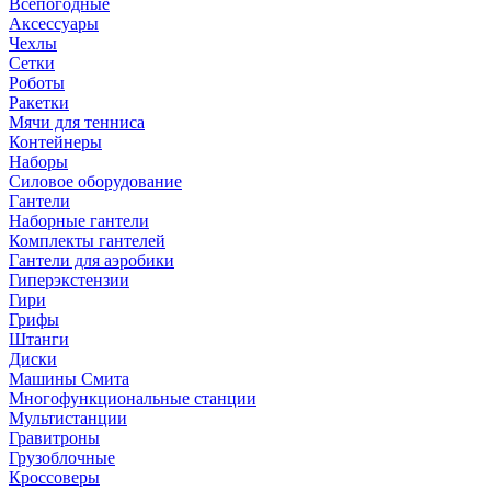
Всепогодные
Аксессуары
Чехлы
Сетки
Роботы
Ракетки
Мячи для тенниса
Контейнеры
Наборы
Силовое оборудование
Гантели
Наборные гантели
Комплекты гантелей
Гантели для аэробики
Гиперэкстензии
Гири
Грифы
Штанги
Диски
Машины Смита
Многофункциональные станции
Мультистанции
Гравитроны
Грузоблочные
Кроссоверы